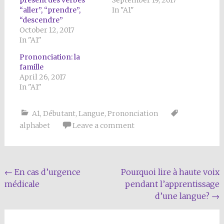
“aller”, “prendre”,
In "A1"
“descendre”
October 12, 2017
In "A1"
Prononciation: la
famille
April 26, 2017
In "A1"
A1
,
Débutant
,
Langue
,
Prononciation
alphabet
Leave a comment
Post
←
En cas d’urgence
Pourquoi lire à haute voix
médicale
pendant l’apprentissage
navigation
d’une langue?
→