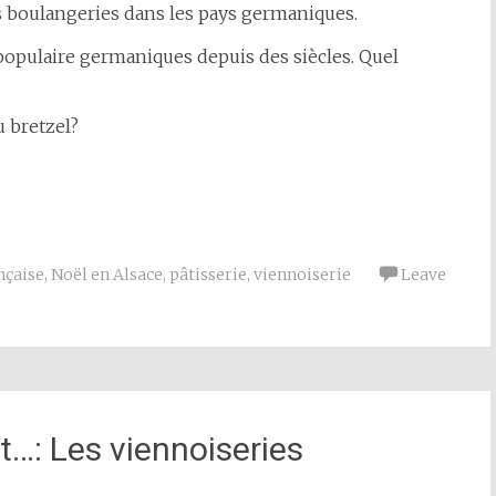
s boulangeries dans les pays germaniques.
e populaire germaniques depuis des siècles. Quel
u bretzel?
nçaise
,
Noël en Alsace
,
pâtisserie
,
viennoiserie
Leave
t…: Les viennoiseries