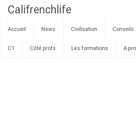
Califrenchlife
Skip
Accueil
News
Civilisation
Conseils
to
content
C1
Côté profs
Les formations
A pr