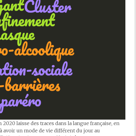
020 laisse des traces dans la langue française, en
n à avoir un mode de vie différent du jour au