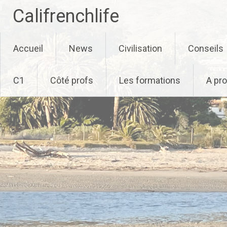
Califrenchlife
Skip
Accueil
News
Civilisation
Conseils
to
content
C1
Côté profs
Les formations
A pr