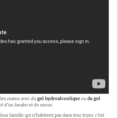
 les mains avec du
gel hydroalcoolique
ou
du gel
té d’un lavabo et de savon.
t leur famille qui n’habitent pas dans leur foyer: c’est