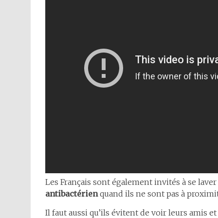
Les Français sont également invités à se laver
antibactérien
quand ils ne sont pas à proximi
Il faut aussi qu’ils évitent de voir leurs amis e