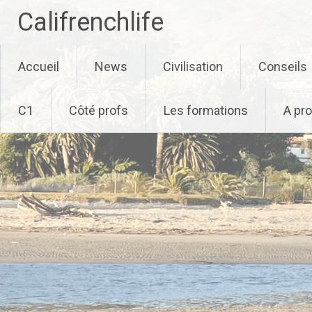
Califrenchlife
Skip
Accueil
News
Civilisation
Conseils
to
content
C1
Côté profs
Les formations
A pr