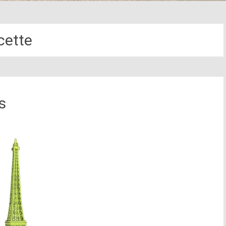
cette
s