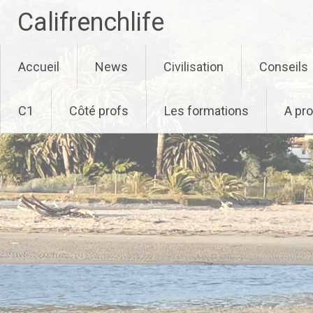
Califrenchlife
Skip
Accueil
News
Civilisation
Conseils
to
content
C1
Côté profs
Les formations
A pr