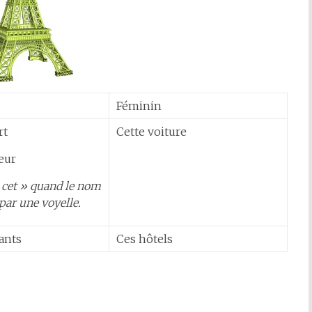
Féminin
rt
Cette voiture
eur
« cet » quand le nom
ar une voyelle.
ants
Ces hôtels