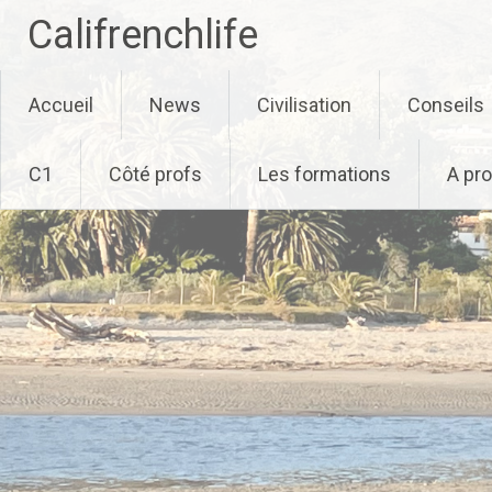
Califrenchlife
Skip
Accueil
News
Civilisation
Conseils
to
content
C1
Côté profs
Les formations
A pr