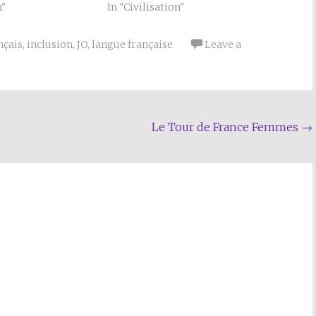
n"
In "Civilisation"
nçais
,
inclusion
,
JO
,
langue française
Leave a
Le Tour de France Femmes
→