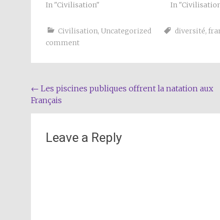
In "Civilisation"
In "Civilisatio
Civilisation
,
Uncategorized
diversité
,
fra
comment
Post
←
Les piscines publiques offrent la natation aux
Français
navigation
Leave a Reply