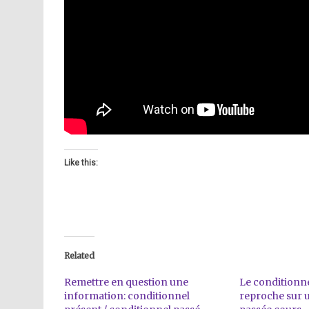
Like this:
Related
Remettre en question une
Le conditionne
information: conditionnel
reproche sur 