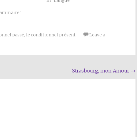
In "Langue"
grammaire"
ionnel passé
,
le conditionnel présent
Leave a
Strasbourg, mon Amour
→