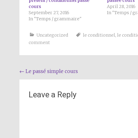
présent / conditionnel passé
passée cours
cours
April 28, 2016
September 27, 2016
In "Temps / 
In "Temps / grammaire"
Uncategorized
le conditionnel
,
le condit
comment
Post
←
Le passé simple cours
navigation
Leave a Reply