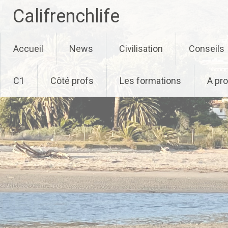
Califrenchlife
Skip
Accueil
News
Civilisation
Conseils
to
content
C1
Côté profs
Les formations
A pr