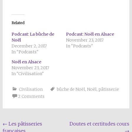
Related
Podcast: La bûche de
Podcast: Noël en Alsace
Noël
November 23, 2017
December 2, 2017
In "Podcasts"
In "Podcasts"
Noël en Alsace
November 23, 2017
In "Civilisation"
Civilisation
bûche de Noël
,
Noël
,
pâtisserie
2 Comments
Post
←
Les pâtisseries
Doutes et certitudes cours
françaises
→