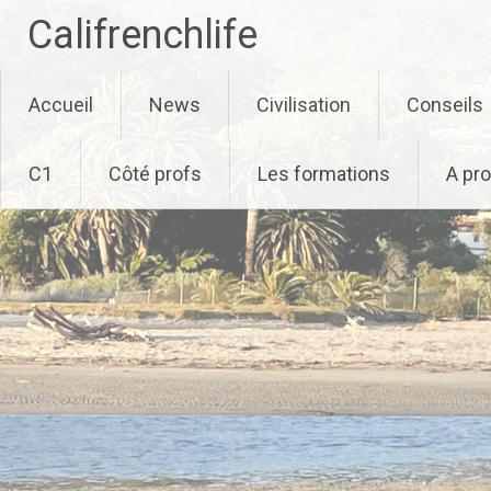
Califrenchlife
Skip
Accueil
News
Civilisation
Conseils
to
content
C1
Côté profs
Les formations
A pr