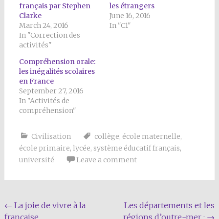
français par Stephen
les étrangers
Clarke
June 16, 2016
March 24, 2016
In "C1"
In "Correction des
activités"
Compréhension orale:
les inégalités scolaires
en France
September 27, 2016
In "Activités de
compréhension"
Civilisation
collège
,
école maternelle
,
école primaire
,
lycée
,
système éducatif français
,
université
Leave a comment
Post
←
La joie de vivre à la
Les départements et les
française
régions d’outre-mer :
→