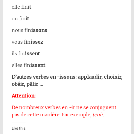
elle fini
t
on fini
t
nous fin
issons
vous fin
issez
ils fin
issent
elles fin
issent
D’autres verbes en -issons: applaudir, choisir,
obéir, pâlir …
Attention:
De nombreux verbes en -ir ne se conjuguent
pas de cette manière. Par exemple,
tenir.
Like this: