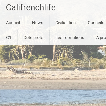
Califrenchlife
Skip
Accueil
News
Civilisation
Conseils
to
content
C1
Côté profs
Les formations
A pr