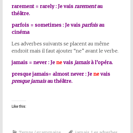
rarement = rarely : Je vais
rarement
au
théâtre.
parfois = sometimes : Je vais
parfois
au
cinéma
Les adverbes suivants se placent au même
endroit mais il faut ajouter “ne” avant le verbe.
jamais = never : Je
ne
vais
jamais
à l’opéra.
presque jamais= almost never : Je
ne
vais
presque jamais
au théâtre.
Like this:
Temps / grammaire
jamais
,
Les adverbes