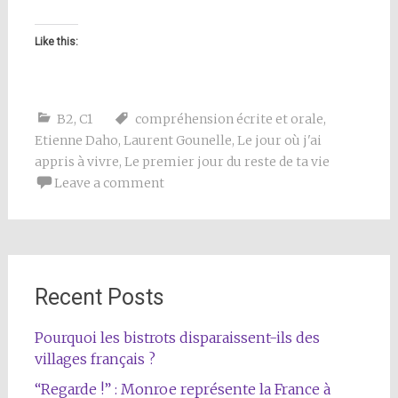
Like this:
B2
,
C1
compréhension écrite et orale
,
Etienne Daho
,
Laurent Gounelle
,
Le jour où j'ai
appris à vivre
,
Le premier jour du reste de ta vie
Leave a comment
Recent Posts
Pourquoi les bistrots disparaissent-ils des
villages français ?
“Regarde !” : Monroe représente la France à