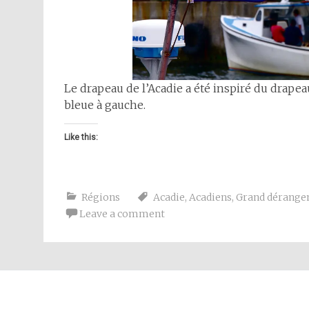
Le drapeau de l’Acadie a été inspiré du drapeau
bleue à gauche.
Like this:
Régions
Acadie
,
Acadiens
,
Grand dérang
Leave a comment