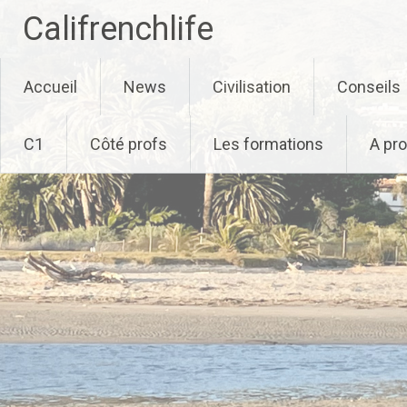
Califrenchlife
Skip
Accueil
News
Civilisation
Conseils
to
content
C1
Côté profs
Les formations
A pr