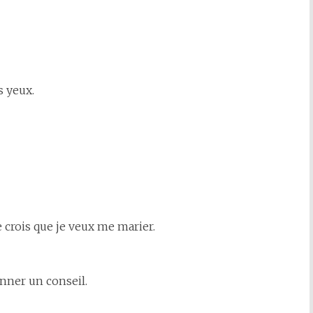
s yeux.
e crois que je veux me marier.
onner un conseil.