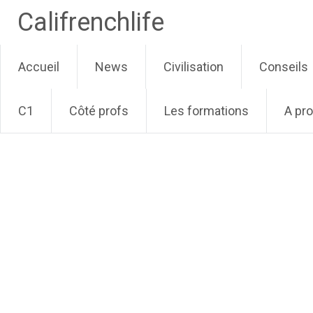
Califrenchlife
Skip
Accueil
News
Civilisation
Conseils
to
content
C1
Côté profs
Les formations
A pr