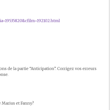
dia=19535820&cfilm=192102.html
ons de la partie “Anticipation”. Corrigez vos erreurs
onse.
 Marius et Fanny?