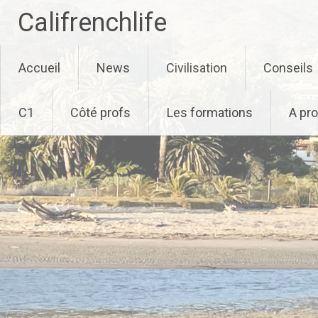
Califrenchlife
Skip
Accueil
News
Civilisation
Conseils
to
content
C1
Côté profs
Les formations
A pr