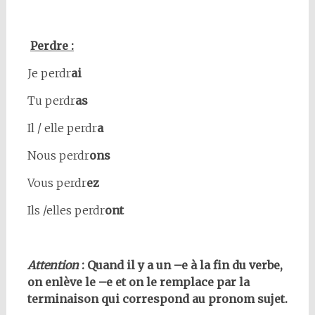
Perdre :
Je perdr
ai
Tu perdr
as
Il / elle perdr
a
Nous perdr
ons
Vous perdr
ez
Ils /elles perdr
ont
Attention
: Quand il y a un –e à la fin du verbe,
on enlève le –e et on le remplace par la
terminaison qui correspond au pronom sujet.