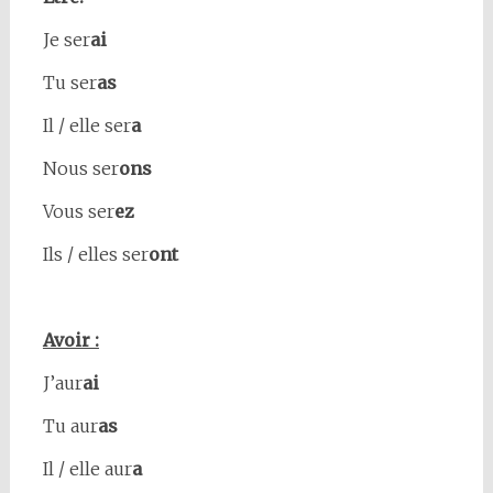
Je ser
ai
Tu ser
as
Il / elle ser
a
Nous ser
ons
Vous ser
ez
Ils / elles ser
ont
Avoir :
J’aur
ai
Tu aur
as
Il / elle aur
a