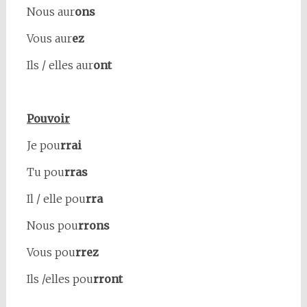
Nous aur
ons
Vous aur
ez
Ils / elles aur
ont
Pouvoir
Je pou
rrai
Tu pou
rras
Il / elle pou
rra
Nous pou
rrons
Vous pou
rrez
Ils /elles pou
rront