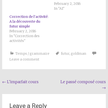
February 2, 2016
In "A1"
Correction de l’activité:
A la découverte du
futur simple
February 2, 2016
In "Correction des
activités"
Temps / grammaire
futur
,
goldman
Leave a comment
Post
←
L’imparfait cours
Le passé composé cours
→
navigation
Leave a Reply