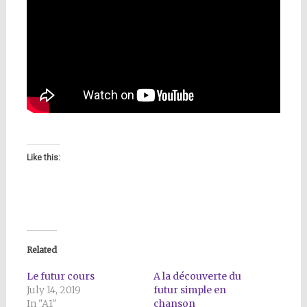
Like this:
Related
Le futur cours
A la découverte du
July 14, 2019
futur simple en
In "A1"
chanson