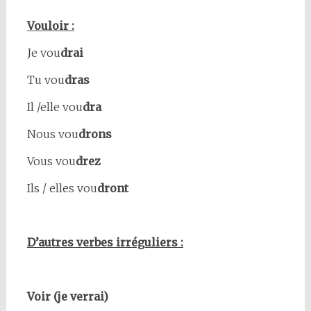
Vouloir :
Je vou
drai
Tu vou
dras
Il /elle vou
dra
Nous vou
drons
Vous vou
drez
Ils / elles vou
dront
D’autres verbes irréguliers :
Voir (je verrai)