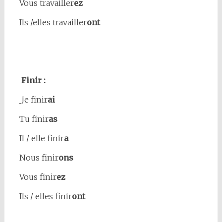
Vous travailler
ez
Ils /elles travailler
ont
Finir :
Je finir
ai
Tu finir
as
Il / elle finir
a
Nous finir
ons
Vous finir
ez
Ils / elles finir
ont